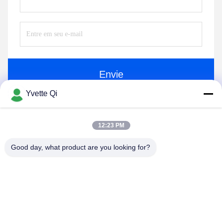
Envie
Yvette Qi
12:23 PM
Good day, what product are you looking for?
GUANGDONG SHANAN TECHNOLOGY
CO.,LTD
leon@shanantechnology.com
86--13215377368