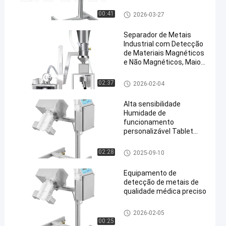
Detector de metais para alime
00:41
2026-03-27
ntos
Separador de Metais
Industrial com Detecção
de Materiais Magnéticos
e Não Magnéticos, Maior
en
Capacidade para
Remoção de Metais
máquinas do separador do m
02:37
2026-02-04
etal
Alta sensibilidade
Humidade de
funcionamento
personalizável Tablet
Metal Recovery Metal
Separator
separador do metal da tabulet
02:28
2025-09-10
a
Equipamento de
detecção de metais de
qualidade médica preciso
Detector de metais farmacêuti
2026-02-05
co
00:25