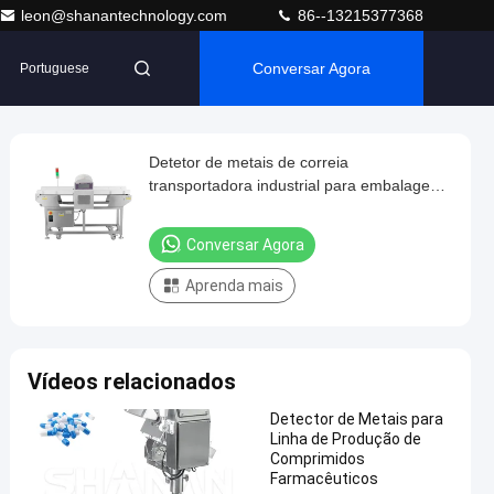
leon@shanantechnology.com
86--13215377368
Conversar Agora
Portuguese
Detetor de metais de correia
transportadora industrial para embalagens
de sacos de leite em pó
Conversar Agora
Aprenda mais
Vídeos relacionados
Detector de Metais para
Linha de Produção de
Comprimidos
Farmacêuticos