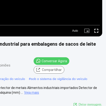
Auto
Picture-
Fullscre
in-
Picture
ndustrial para embalagens de sacos de leite
Conversar Agora
piniões
Compartilhar
oração do veículo
#
sob o sistema de vigilância do veículo
etector de metais Alimentos industriais importados Detector de
quina (mm) ...
Veja mais
Deixe mensagem.