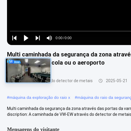
Loaded
:
0%
0:00
/
0:00
Play
Play
Play
Mute
Current
Duration
next
next
Multi caminhada da segurança da zona atravé
Time
metais para a escola ou o aeroporto
Caminhada através do detector de metais
2025-05-21
#
máquina da exploração do raio x
#
máquina do raio da seguran
Multi caminhada da segurança da zona através das portas da varr
discription: A caminhada de VW-EW através do detector de metais 
Mensagens do visitante