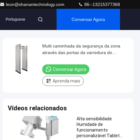
leon@shanantechnology.com
86--13215377368
Conversar Agora
Portuguese
Multi caminhada da segurança da zona
através das portas da varredura do
detector de metais para a escola ou o
aeroporto
Conversar Agora
Aprenda mais
Vídeos relacionados
Alta sensibilidade
Humidade de
funcionamento
personalizável Tablet