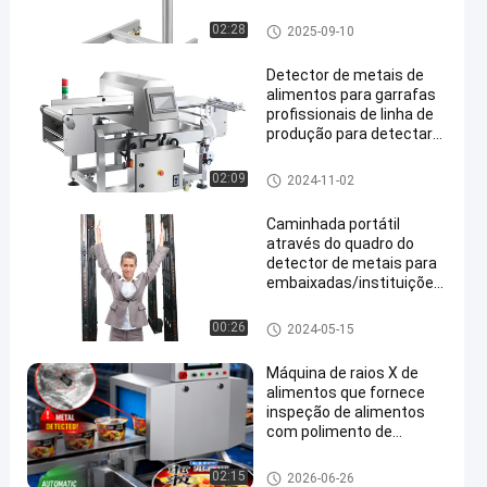
Metal Recovery Metal
Separator
separador do metal da tabulet
02:28
2025-09-10
a
Detector de metais de
alimentos para garrafas
profissionais de linha de
produção para detectar
en
lascas de metal dentro
de alimentos
Detector de metais para alime
02:09
2024-11-02
ntos
Caminhada portátil
através do quadro do
detector de metais para
embaixadas/instituições
financeiras
Caminhada através do detect
00:26
2024-05-15
or de metais
Máquina de raios X de
alimentos que fornece
inspeção de alimentos
com polimento de
espelho resistente à
corrosão de superfície
máquina do raio de x do alime
02:15
2026-06-26