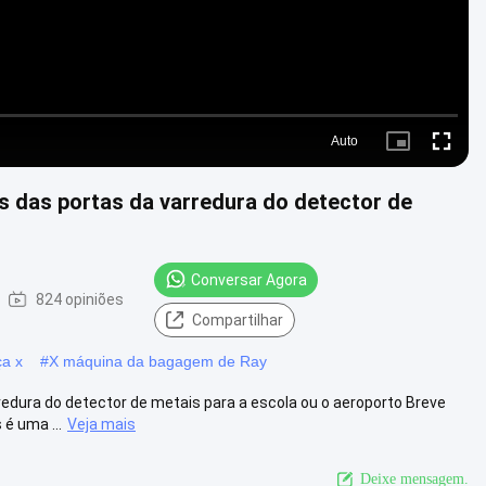
Auto
Picture-
Fullscre
in-
Picture
s das portas da varredura do detector de
Conversar Agora
824 opiniões
Compartilhar
ça x
#
X máquina da bagagem de Ray
edura do detector de metais para a escola ou o aeroporto Breve
é uma ...
Veja mais
Deixe mensagem.