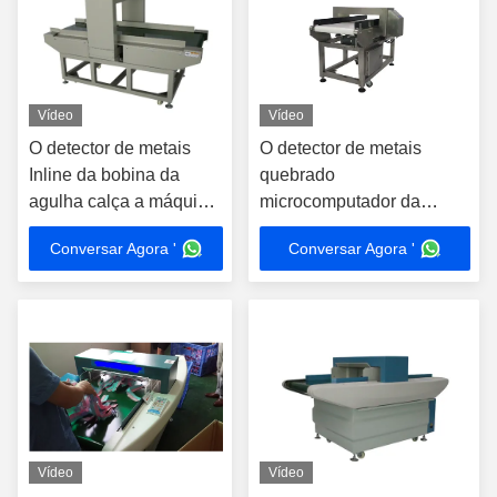
Vídeo
Vídeo
O detector de metais
O detector de metais
Inline da bobina da
quebrado
agulha calça a máquina
microcomputador da
do pó do brinquedo da
agulha para peúgas, luvas
Conversar Agora '
Conversar Agora '
roupa
apressa 25m/minuto
Vídeo
Vídeo