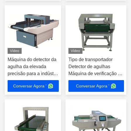
Vídeo
Vídeo
Máquina do detector da
Tipo de transportador
agulha da elevada
Detector de agulhas
precisão para a indústria
Máquina de verificação de
de vestuários, estilo da
agulhas 600*80mm
Conversar Agora '
Conversar Agora '
correia transportadora
Tamanho do túnel