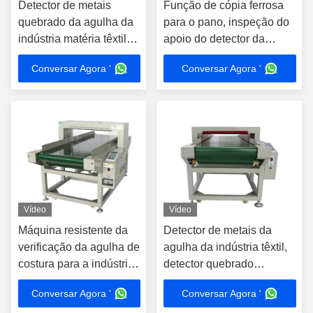
Detector de metais
Função de cópia ferrosa
quebrado da agulha da
para o pano, inspeção do
indústria matéria têxtil
apoio do detector da
profissional para a
agulha do transporte das
Conversar Agora '
Conversar Agora '
matéria têxtil & o
sapatas
brinquedo do vestuário
Vídeo
Vídeo
Máquina resistente da
Detector de metais da
verificação da agulha de
agulha da indústria têxtil,
costura para a indústria
detector quebrado
de fato da roupa
auditoria da agulha de
Conversar Agora '
Conversar Agora '
Walmart FCCA