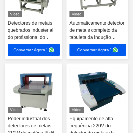
Vídeo
Vídeo
Detectores de metais
Automaticamente detector
quebrados Industerial
de metais completo da
do profissional do
tabuleta da indução
detector 50-60Hz da
magnética para a roupa
Conversar Agora '
Conversar Agora '
agulha
Vídeo
Vídeo
Poder industrial dos
Equipamento de alta
detectores de metais
frequência 220V do
110W de matéria têxtil
detector de metais da