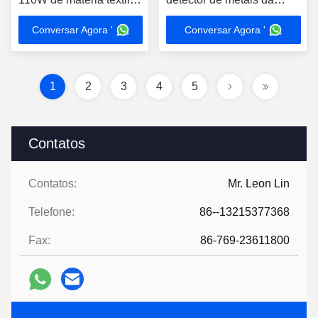
com alarme claro sadio
agulha para a indústria de
Conversar Agora '
Conversar Agora '
fato
1
2
3
4
5
Contatos
Contatos:
Mr. Leon Lin
Telefone:
86--13215377368
Fax:
86-769-23611800