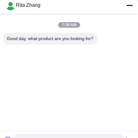
Rita Zhang
7:38 AM
Good day, what product are you looking for?
GUANGDONG SHANAN TECHNOLOGY
CO.,LTD
leon@shanantechnology.com
86--13215377368
2/F, Bldg. 1, fileira 1, Shijing Ind. Zona, Sangyuan, St. de
Dongcheng, Dongguan, Guangdong, China (continente)
Boa qualidade de China Detector de metais para alimentos
Fornecedor. © de Copyright 2018-2026 GUANGDONG
SHANAN TECHNOLOGY CO.,LTD . Todos os direitos