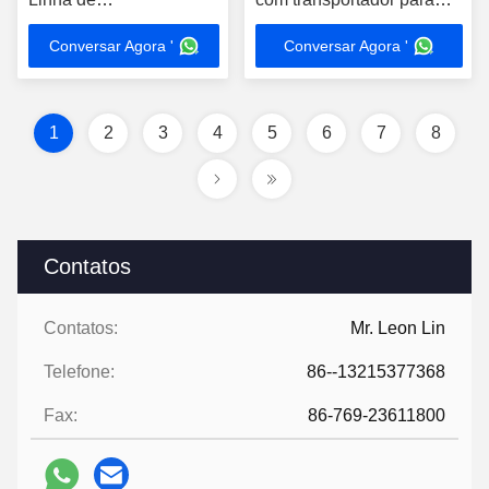
Processamento de Pão,
salgadinhos, nozes,
Conversar Agora '
Conversar Agora '
Bolo, Massa, Biscoito e
biscoitos, doces, triagem
Bolacha para
de contaminantes
Panificação
1
2
3
4
5
6
7
8
Contatos
Contatos:
Mr. Leon Lin
Telefone:
86--13215377368
Fax:
86-769-23611800