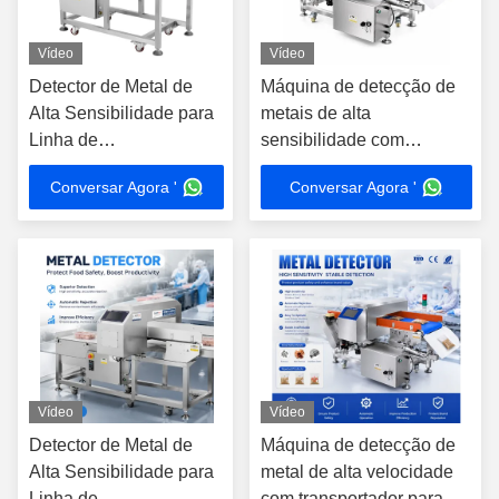
Vídeo
Vídeo
Detector de Metal de
Máquina de detecção de
Alta Sensibilidade para
metais de alta
Linha de
sensibilidade com
Processamento de Pão,
transportador para
Conversar Agora '
Conversar Agora '
Bolo, Massa, Biscoito e
equipamento de
Bolacha para
inspecção de fábrica de
Panificação
alimentos congelados de
carne bovina
Vídeo
Vídeo
Detector de Metal de
Máquina de detecção de
Alta Sensibilidade para
metal de alta velocidade
Linha de
com transportador para