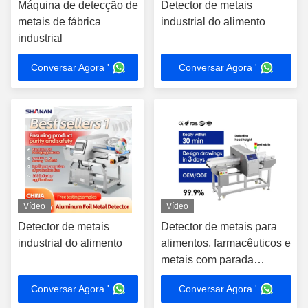
Máquina de detecção de
Detector de metais
metais de fábrica
industrial do alimento
industrial
Conversar Agora '
Conversar Agora '
Vídeo
Vídeo
Detector de metais
Detector de metais para
industrial do alimento
alimentos, farmacêuticos e
metais com parada
automática da correia,
Conversar Agora '
Conversar Agora '
indústria alimentícia para