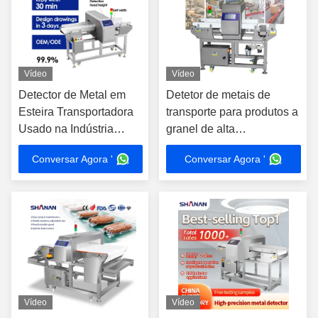
Vídeo
Vídeo
Detector de Metal em
Detetor de metais de
Esteira Transportadora
transporte para produtos a
Usado na Indústria
granel de alta
Alimentícia
sensibilidade
Conversar Agora '
Conversar Agora '
Equipamento de Alta
Sensibilidade
Vídeo
Vídeo