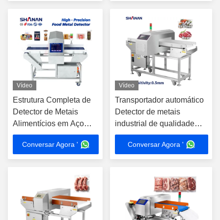
fábrica de alimentos
Vídeo
Vídeo
Estrutura Completa de
Transportador automático
Detector de Metais
Detector de metais
Alimentícios em Aço
industrial de qualidade
Inoxidável 304 com
alimentar Equipamento de
Conversar Agora '
Conversar Agora '
Túnel Personalizável e
segurança Máquina
Esteira com Parada
personalizada OEM
Automática