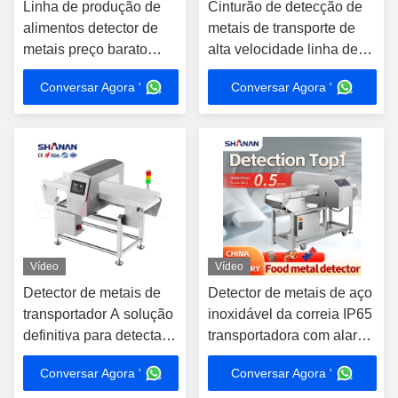
Linha de produção de
Cinturão de detecção de
alimentos detector de
metais de transporte de
metais preço barato
alta velocidade linha de
aplicação de alimentos
produção de alimentos de
Conversar Agora '
Conversar Agora '
de túnel
fábrica de processamento
industrial de alimentos
Vídeo
Vídeo
Detector de metais de
Detector de metais de aço
transportador A solução
inoxidável da correia IP65
definitiva para detectar
transportadora com alarme
contaminantes
do som e da luz
Conversar Agora '
Conversar Agora '
metálicos em seus