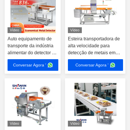
Vídeo
Vídeo
Auto equipamento de
Esteira transportadora de
transporte da indústria
alta velocidade para
alimentar do detector de
detecção de metais em
metais/correia dos
durião, industrial, para
Conversar Agora '
Conversar Agora '
detectores de metais
fábrica de processamento
de alimentos, linha de
produção de alimentos
Vídeo
Vídeo