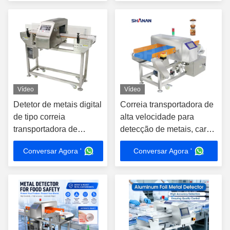
produtos
Vídeo
Vídeo
Detetor de metais digital
Correia transportadora de
de tipo correia
alta velocidade para
transportadora de
detecção de metais, carne,
qualidade alimentar /
frango, processamento de
Conversar Agora '
Conversar Agora '
detector de metais na
alimentos industrial, linha
indústria de alimentos
de produção de alimentos
congelados