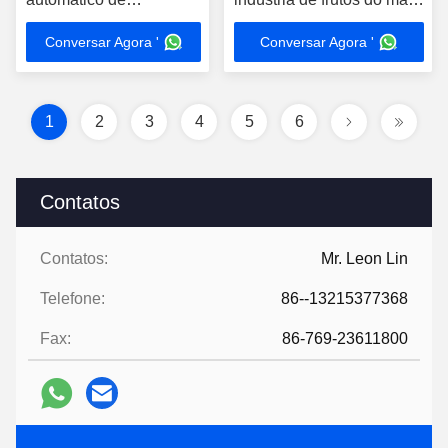
transportador
detector de metais para
Conversar Agora '
Conversar Agora '
Velocidade da correia
processamento de
de fábrica
alimentos
personalizável
1
2
3
4
5
6
Contatos
Contatos:
Mr. Leon Lin
Telefone:
86--13215377368
Fax:
86-769-23611800