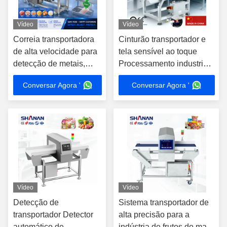
Vídeo
Vídeo
Correia transportadora
Cinturão transportador e
de alta velocidade para
tela sensível ao toque
detecção de metais,
Processamento industrial
carne, frango,
Produtos de embalagem
Conversar Agora '
Conversar Agora '
processamento de
de folha de alumínio Linha
alimentos industrial,
de produção de fábrica
linha de produção de
alimentos
Vídeo
Vídeo
Detecção de
Sistema transportador de
transportador Detector
alta precisão para a
automático de
indústria de frutos do mar,