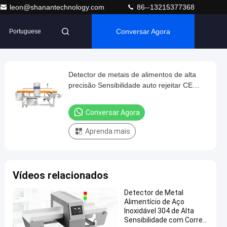
leon@shanantechnology.com
86--13215377368
Conversar Agora
Portuguese
Detector de metais de alimentos de alta
precisão Sensibilidade auto rejeitar CE
fabricante certificado ISO
Conversar Agora
Aprenda mais
Vídeos relacionados
Detector de Metal
Alimentício de Aço
Inoxidável 304 de Alta
Sensibilidade com Correia