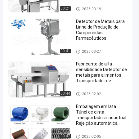
de Parada Automática
para Sistemas de Esteira
Detector de metais para alime
00:21
2026-03-19
Transportadora
ntos
Detector de Metais para
Linha de Produção de
Comprimidos
Farmacêuticos
en
Detector de metais para alime
00:41
2026-03-27
ntos
Fabricante de alta
sensibilidade Detector de
metais para alimentos
Transportador de
segurança alimentar com
rejeição
Detector de metais para alime
00:44
2026-02-02
ntos
Embalagem em lata
Túnel de cinta
transportadora industrial
Rejeição automática
Detector de metais
Detector de metais para alime
00:47
2026-02-05