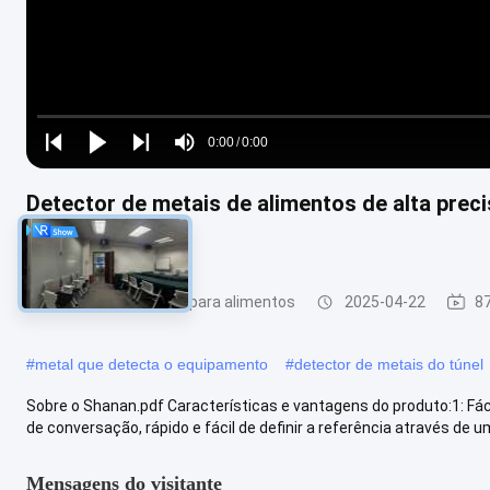
Loaded
:
0%
0:00
/
0:00
Play
Play
Play
Mute
Current
Duration
next
next
Detector de metais de alimentos de alta preci
Time
certificado ISO
Detector de metais para alimentos
2025-04-22
87
#
metal que detecta o equipamento
#
detector de metais do túnel
Sobre o Shanan.pdf Características e vantagens do produto:1: Fác
de conversação, rápido e fácil de definir a referência através de uma
Mensagens do visitante