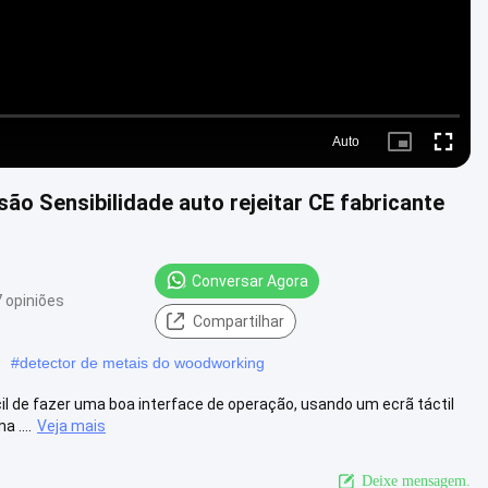
Auto
Picture-
Fullscre
in-
Picture
são Sensibilidade auto rejeitar CE fabricante
Conversar Agora
 opiniões
Compartilhar
#
detector de metais do woodworking
il de fazer uma boa interface de operação, usando um ecrã táctil
 ....
Veja mais
Deixe mensagem.