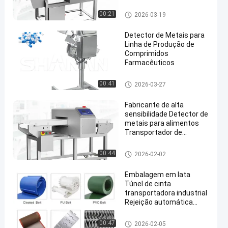
de Parada Automática
para Sistemas de Esteira
Detector de metais para alime
00:21
2026-03-19
Transportadora
ntos
Detector de Metais para
Linha de Produção de
Comprimidos
Farmacêuticos
en
Detector de metais para alime
00:41
2026-03-27
ntos
Fabricante de alta
sensibilidade Detector de
metais para alimentos
Transportador de
segurança alimentar com
rejeição
Detector de metais para alime
00:44
2026-02-02
ntos
Embalagem em lata
Túnel de cinta
transportadora industrial
Rejeição automática
Detector de metais
Detector de metais para alime
00:47
2026-02-05