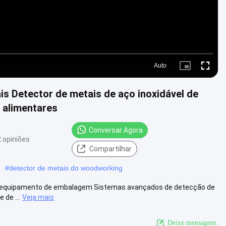
Auto
Picture-
Fullscre
in-
Picture
 Detector de metais de aço inoxidável de
 alimentares
Conversar Agora
 opiniões
Compartilhar
#
detector de metais do woodworking
ara equipamento de embalagem Sistemas avançados de detecção de
de ...
Veja mais
Deixe mensagem.