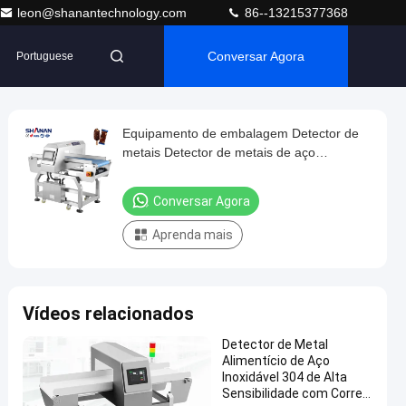
leon@shanantechnology.com
86--13215377368
Conversar Agora
Portuguese
Equipamento de embalagem Detector de
metais Detector de metais de aço
inoxidável de qualidade alimentar
Indústrias de embalagens alimentares
Conversar Agora
Aprenda mais
Vídeos relacionados
Detector de Metal
Alimentício de Aço
Inoxidável 304 de Alta
Sensibilidade com Correia