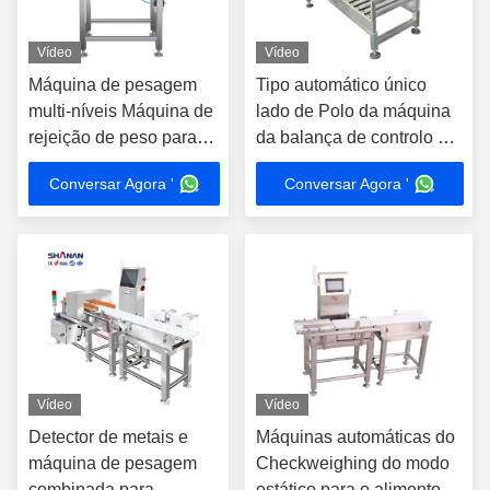
Vídeo
Vídeo
Máquina de pesagem
Tipo automático único
multi-níveis Máquina de
lado de Polo da máquina
rejeição de peso para
da balança de controlo do
engarrafamento de
transporte de 304 SS
Conversar Agora '
Conversar Agora '
cosméticos
Vídeo
Vídeo
Detector de metais e
Máquinas automáticas do
máquina de pesagem
Checkweighing do modo
combinada para
estático para o alimento,