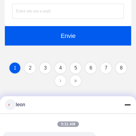
Envie
1
2
3
4
5
6
7
8
leon
5:31 AM