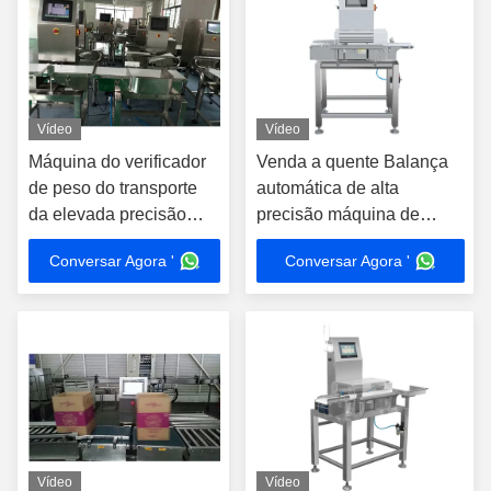
Vídeo
Vídeo
Máquina do verificador
Venda a quente Balança
de peso do transporte
automática de alta
da elevada precisão
precisão máquina de
para classificar/que
pesagem online máquina
Conversar Agora '
Conversar Agora '
pesa
de pesagem inteligente
online
Vídeo
Vídeo