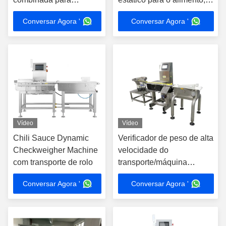
alimentos industriais à
indústria de bebidas
Conversar Agora '
Conversar Agora '
venda
Vídeo
Vídeo
Chili Sauce Dynamic
Verificador de peso de alta
Checkweigher Machine
velocidade do
com transporte de rolo
transporte/máquina
dinâmica da balança de
Conversar Agora '
Conversar Agora '
controlo