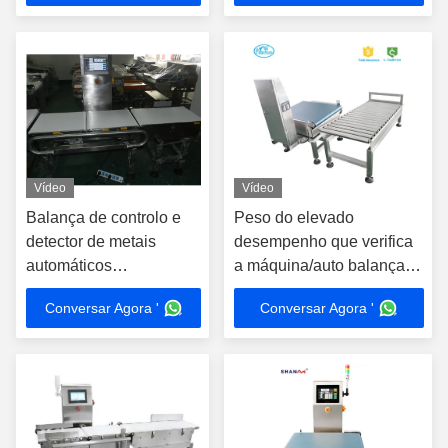
personalizável para
Pesos de Larga Distância
linhas de produção
Com Rejector
Vídeo
Vídeo
Balança de controlo e
Peso do elevado
detector de metais
desempenho que verifica
automáticos
a máquina/auto balança
combinados com alarme
de controlo da correia
Conversar Agora '
Conversar Agora '
da luz/som
transportadora