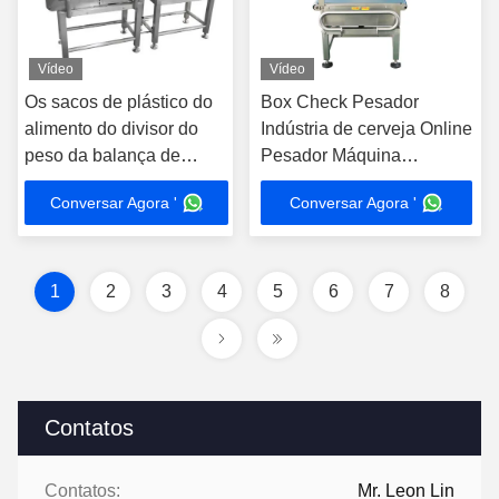
Vídeo
Vídeo
Os sacos de plástico do
Box Check Pesador
alimento do divisor do
Indústria de cerveja Online
peso da balança de
Pesador Máquina
controlo/caixas/brinquedo
Dinâmica Pesador
Conversar Agora '
Conversar Agora '
em linha dinâmicos
originais da garrafa parte
1
2
3
4
5
6
7
8
Contatos
Contatos:
Mr. Leon Lin