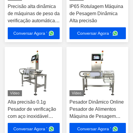
Precisão alta dinâmica
IP65 Rotulagem Máquina
de máquinas de peso da
de Pesagem Dinâmica
verificação automática
Alta precisão
com melhor tolerância
Conversar Agora '
Conversar Agora '
Vídeo
Vídeo
Alta precisão 0.1g
Pesador Dinâmico Online
Pesador de verificação
Pesador de Alimentos
com aço inoxidável
Máquina de Pesagem
304/316 Construção e
para Itens Pesados e
Conversar Agora '
Conversar Agora '
velocidade de correia
volumosos Pesador de