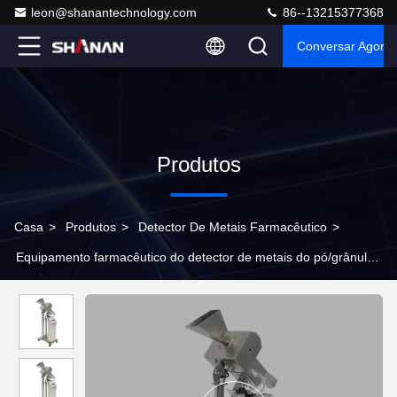
leon@shanantechnology.com
86--13215377368
Conversar Agora
Produtos
Casa
>
Produtos
>
Detector De Metais Farmacêutico
>
Equipamento farmacêutico do detector de metais do pó/grânulo
com os 0.4mm ferrosos