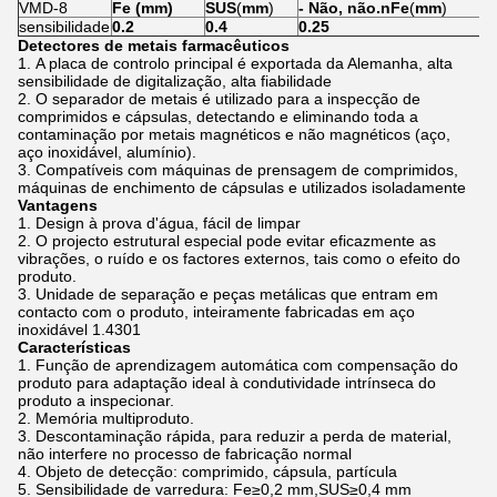
VMD-8
Fe (mm)
SUS
(
mm
)
- Não, não.
n
Fe
(
mm
)
sensibilidade
0.2
0.4
0.25
Detectores de metais farmacêuticos
A placa de controlo principal é exportada da Alemanha, alta
sensibilidade de digitalização, alta fiabilidade
O separador de metais é utilizado para a inspecção de
comprimidos e cápsulas, detectando e eliminando toda a
contaminação por metais magnéticos e não magnéticos (aço,
aço inoxidável, alumínio).
Compatíveis com máquinas de prensagem de comprimidos,
máquinas de enchimento de cápsulas e utilizados isoladamente
Vantagens
Design à prova d'água, fácil de limpar
O projecto estrutural especial pode evitar eficazmente as
vibrações, o ruído e os factores externos, tais como o efeito do
produto.
Unidade de separação e peças metálicas que entram em
contacto com o produto, inteiramente fabricadas em aço
inoxidável 1.4301
Características
Função de aprendizagem automática com compensação do
produto para adaptação ideal à condutividade intrínseca do
produto a inspecionar.
Memória multiproduto.
Descontaminação rápida, para reduzir a perda de material,
não interfere no processo de fabricação normal
Objeto de detecção: comprimido, cápsula, partícula
Sensibilidade de varredura: Fe≥0,2 mm,SUS≥0,4 mm