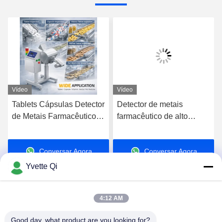
Vídeo
Vídeo
Tablets Cápsulas Detector
Detector de metais
de Metais Farmacêutico
farmacêutico de alto
Fabricação de
desempenho para
Comprimidos Fábrica
detecção de
Conversar Agora
Conversar Agora
personalizável
contaminantes metálicos
Yvette Qi
4:12 AM
Good day, what product are you looking for?