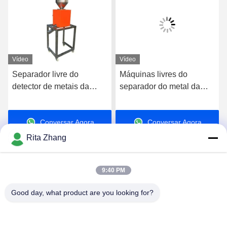
Vídeo
Vídeo
Separador livre do
Máquinas livres do
detector de metais da
separador do metal da
queda da gravidade para
queda da gravidade para
o alimento ou a indústria
o alimento/indústria
Conversar Agora
Conversar Agora
plástica
plástica
Rita Zhang
9:40 PM
Good day, what product are you looking for?
GUANGDONG SHANAN TECHNOLOGY
CO.,LTD