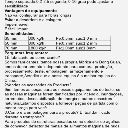
Tempo separado:0.2-2.5 segundo, 0-10 grau pode ajustar a
sensibilidade
Vantagem do equipamento
Não vai configurar para fibras longas
Evitar a desordem e a colagem
Impermeável
É fácil limpar.
Sensibilidades:
35 mm
300 kg/h
Fe:0.5mm sus:1.0 mm
50 mm
800 kg/h
Fe:0.7mm sus:1.2 mm
70 mm
1800 kg/h
Fe:1.0mm sus:1.8mm
Perguntas frequentes:
1É fabricante ou comerciante?
Somos fabricantes, temos nossa própria fábrica em Dong Guan,
temos departamento independente para compra, produção,
processamento, teste, embalagem, armazenamento e
transporte,Acredito que a nossa equipa é a melhor equipa da
China..
2Vendes os acessórios da Products?
Sim, temos as peças para os nossos equipamentos de teste, se
as nossas máquinas forem danificadas por incêndio, inundações,
terremotos, desestabilização de energia e outros desastres
naturais,Estamos dispostos a fornecer peças de partida com o
menor preço para você.
3.Como é a embalagem para o produto? É fácil danificado
durante o transporte?
Para produtos de estruturas pesadas como detector de agulhas
de conveyor. detector de metais de alimentos máquina de raios