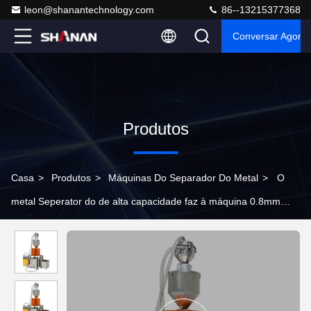
leon@shanantechnology.com
86--13215377368
Conversar Agora
Produtos
Casa
>
Produtos
>
Máquinas Do Separador Do Metal
>
O
metal Seperator do de alta capacidade faz à máquina 0.8mm
ferrosos para a borracha/processamento plástico