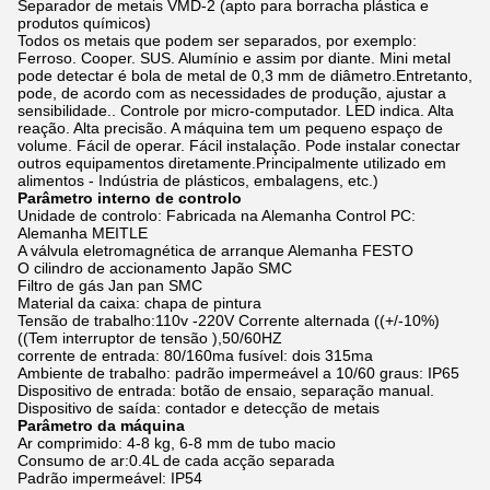
Separador de metais VMD-2 (apto para borracha plástica e
produtos químicos)
Todos os metais que podem ser separados, por exemplo:
Ferroso. Cooper. SUS. Alumínio e assim por diante. Mini metal
pode detectar é bola de metal de 0,3 mm de diâmetro.Entretanto,
pode, de acordo com as necessidades de produção, ajustar a
sensibilidade.. Controle por micro-computador. LED indica. Alta
reação. Alta precisão. A máquina tem um pequeno espaço de
volume. Fácil de operar. Fácil instalação. Pode instalar conectar
outros equipamentos diretamente.Principalmente utilizado em
alimentos - Indústria de plásticos, embalagens, etc.)
Parâmetro interno de controlo
Unidade de controlo: Fabricada na Alemanha Control PC:
Alemanha MEITLE
A válvula eletromagnética de arranque Alemanha FESTO
O cilindro de accionamento Japão SMC
Filtro de gás Jan pan SMC
Material da caixa: chapa de pintura
Tensão de trabalho:110v -220V Corrente alternada ((+/-10%)
((Tem interruptor de tensão ),50/60HZ
corrente de entrada: 80/160ma fusível: dois 315ma
Ambiente de trabalho: padrão impermeável a 10/60 graus: IP65
Dispositivo de entrada: botão de ensaio, separação manual.
Dispositivo de saída: contador e detecção de metais
Parâmetro da máquina
Ar comprimido: 4-8 kg, 6-8 mm de tubo macio
Consumo de ar:0.4L de cada acção separada
Padrão impermeável: IP54