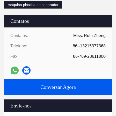
máquina plástica do separador
Contatos
Contatos:
Miss. Ruth Zheng
Telefone:
86--13215377368
Fax:
86-769-23611800
Conversar Agora
Envie-nos