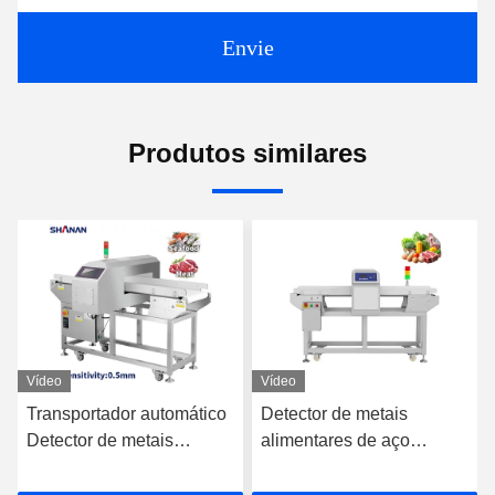
Envie
Produtos similares
Vídeo
Vídeo
Detector de metais
Dispositivo de detecção
alimentares de aço
de metais de embalagem
inoxidável 304 de alta
em folha de alumínio
sensibilidade com correia