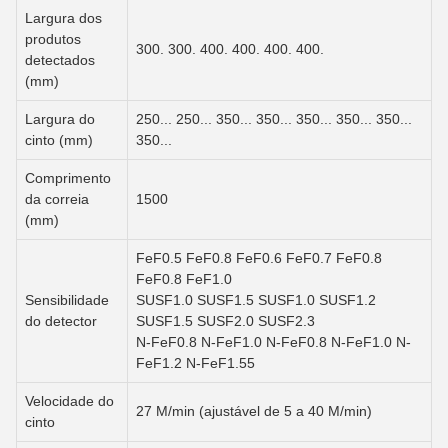
Largura dos
produtos
300. 300. 400. 400. 400. 400.
detectados
(mm)
Largura do
250... 250... 350... 350... 350... 350... 350...
cinto (mm)
350...
Comprimento
da correia
1500
(mm)
FeF0.5 FeF0.8 FeF0.6 FeF0.7 FeF0.8
FeF0.8 FeF1.0
Sensibilidade
SUSF1.0 SUSF1.5 SUSF1.0 SUSF1.2
do detector
SUSF1.5 SUSF2.0 SUSF2.3
N-FeF0.8 N-FeF1.0 N-FeF0.8 N-FeF1.0 N-
FeF1.2 N-FeF1.55
Velocidade do
27 M/min (ajustável de 5 a 40 M/min)
cinto