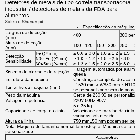
Detetores de metais de tipo correia transportadora
industrial / detectores de metais da FDA para
alimentos
Sobre o Shanan.pdf
Especificação da máquina
Largura de detecção
400
300 perso
(mm)
Altura de detecção
100
120
150
200
250
30
(mm)
Fe ((Φmm)
≥ 0,6
≥ 0,8
≥ 1.0
≥ 1.2
≥ 1.5
≥ 
Detecção
Não-Fe ((Φmm)
≥ 1.0
≥ 1.2
≥ 1.5
≥ 2.5
≥ 3.0
≥ 
Sensibilidade
304Sus ((Φmm)
≥ 1.2
≥ 1.5
≥ 2.0
≥ 2.5
≥ 3.0
≥ 
Paragem automática por alarme 
Sistema de alarme e de rejeição
queda
Estrutura da máquina
Construção completa de aço inox
L1520 mm × W830 mm × H1100
Tamanho da máquina (mm)
se personalizado será de acordo
Peso da máquina
Cerca de 250KG se personalizado
Voltagem e potência
220V 50Hz 90W
5 a 25 kg
Capacidade de carga do cinto
Velocidade de marcha da cinta t
variadas sob medida
Altura da linha
750 mm±50 mm podem ser perso
Nota: Máquina de tamanho normal tem estoque. Máquina de taman
personalizado
Parâmetros