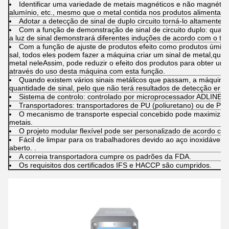
Identificar uma variedade de metais magnéticos e não magnéticos
alumínio, etc., mesmo que o metal contida nos produtos alimentare
Adotar a detecção de sinal de duplo circuito torná-lo altamente sen
Com a função de demonstração de sinal de circuito duplo: quan
a luz de sinal demonstrará diferentes induções de acordo com o ta
Com a função de ajuste de produtos efeito como produtos úmido
sal, todos eles podem fazer a máquina criar um sinal de metal,qu
metal neleAssim, pode reduzir o efeito dos produtos para obter um
através do uso desta máquina com esta função.
Quando existem vários sinais metálicos que passam, a máquina
quantidade de sinal, pelo que não terá resultados de detecção erra
Sistema de controlo: controlado por microprocessador ADLINE.
Transportadores: transportadores de PU (poliuretano) ou de PVC
O mecanismo de transporte especial concebido pode maximizar a
metais.
O projeto modular flexível pode ser personalizado de acordo com 
Fácil de limpar para os trabalhadores devido ao aço inoxidável 
aberto. .
A correia transportadora cumpre os padrões da FDA.
Os requisitos dos certificados IFS e HACCP são cumpridos.