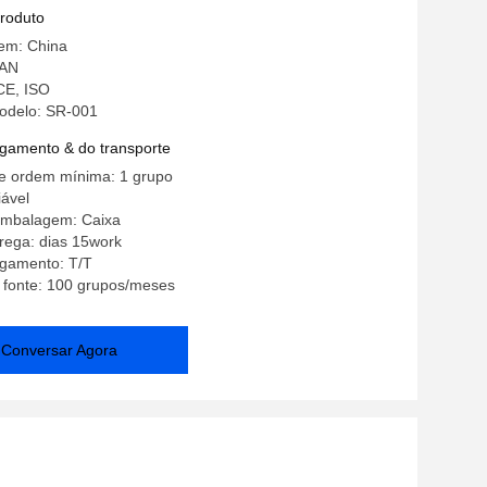
SA-990
produto
gem: China
NAN
 CE, ISO
odelo: SR-001
gamento & do transporte
e ordem mínima: 1 grupo
ável
embalagem: Caixa
rega: dias 15work
gamento: T/T
 fonte: 100 grupos/meses
Conversar Agora