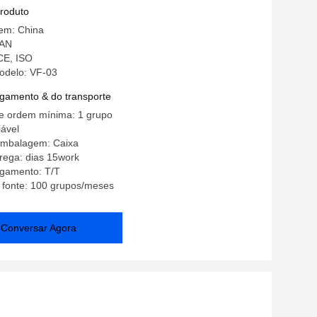
l de correia transportadora auto
produto
gem: China
NAN
 CE, ISO
odelo: VF-03
gamento & do transporte
e ordem mínima: 1 grupo
ável
embalagem: Caixa
rega: dias 15work
gamento: T/T
 fonte: 100 grupos/meses
Conversar Agora