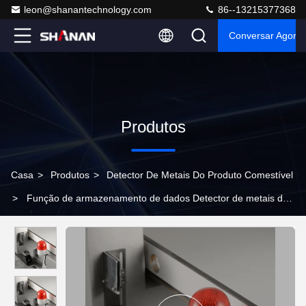
leon@shanantechnology.com
86--13215377368
Conversar Agora
Produtos
Casa
>
Produtos
>
Detector De Metais Do Produto Comestível
>
Função de armazenamento de dados Detector de metais de
qualidade alimentar 220v Método de detecção de campo
magnético