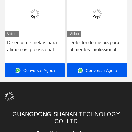
Vídeo
Vídeo
Detector de metais para
Detector de metais para
alimentos: profissional,
alimentos: profissional,
esteira automática, aço
esteira automática, aço
inoxidável, biscoitos de
inoxidável, biscoitos de
Conversar Agora
Conversar Agora
queijo, frutos do mar, grau
queijo, frutos do mar, grau
alimentício, leite,
alimentício, leite,
biscoitos, carne,
biscoitos, carne,
certificado CE
certificado CE
GUANGDONG SHANAN TECHNOLOGY
CO.,LTD