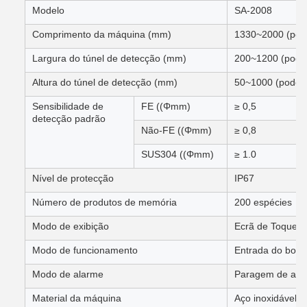
Modelo
SA-2008
Comprimento da máquina (mm)
1330~2000 (pode
Largura do túnel de detecção (mm)
200~1200 (pode 
Altura do túnel de detecção (mm)
50~1000 (pode s
Sensibilidade de
FE ((Φmm)
≥ 0,5
detecção padrão
Não-FE ((Φmm)
≥ 0,8
SUS304 ((Φmm)
≥ 1.0
Nível de protecção
IP67
Número de produtos de memória
200 espécies
Modo de exibição
Ecrã de Toque
Modo de funcionamento
Entrada do botã
Modo de alarme
Paragem de alarm
Material da máquina
Aço inoxidável 