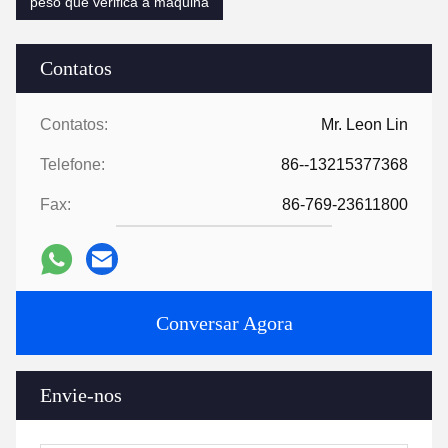
peso que verifica a máquina
Contatos
Contatos:
Mr. Leon Lin
Telefone:
86--13215377368
Fax:
86-769-23611800
Conversar Agora
Envie-nos