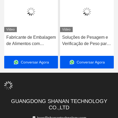
Vídeo
Vídeo
Fabricante de Embalagem
Soluções de Pesagem e
de Alimentos com
Verificação de Peso para
Balança de Pesagem
Todas as Indústrias -
Automática e Verificadora
Balanças Verificadoras e
Conversar Agora
Conversar Agora
Transportadoras
GUANGDONG SHANAN TECHNOLOGY
CO.,LTD
leon@shanantechnology.com