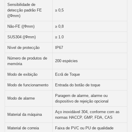
Sensibilidade de
detecção padrão FE
≥ 0,5
((Φmm)
Não-FE ((Φmm)
≥ 0,8
SUS304 ((Φmm)
≥ 1.0
Nível de protecção
IP67
Número de produtos de
200 espécies
memória
Modo de exibição
Ecrã de Toque
Modo de funcionamento
Entrada do botão de toque
Paragem de alarme, alarme ou
Modo de alarme
dispositivo de rejeição opcional
Aço inoxidável 304, conforme com as
Material da máquina
normas HACCP, GMP, FDA, CAS
Material de correia
Faixa de PVC ou PU de qualidade