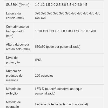
SUS304 ((Φmm)
1.0 1.2 1.5 2.0 2.5 3.0 3.5 4.0 4.0 4.5
Largura da
370 370 370 370 370 370 470 470 470 470 470
correia (mm)
470 470
Comprimento do
transportador
1330 1330 1330 1330 1700 1700 1700 1700
(mm)
Altura da correia
650±50 (pode ser personalizado)
até ao solo (mm)
Nível de
IP66
protecção
Número de
produtos de
100 espécies
memória
Método de
LED D (ou ecrã sensível ao toque
exibição
personalizado)
Método de
Entrada da tecla táctil (táctil opcional)
operação