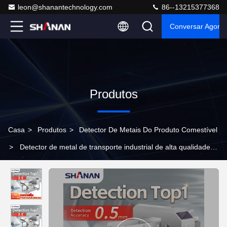
leon@shanantechnology.com
86--13215377368
Conversar Agora
Produtos
Casa
>
Produtos
>
Detector De Metais Do Produto Comestível
>
Detector de metal de transporte industrial de alta qualidade
para detector de carne de bovino de padaria de qualidade
alimentar