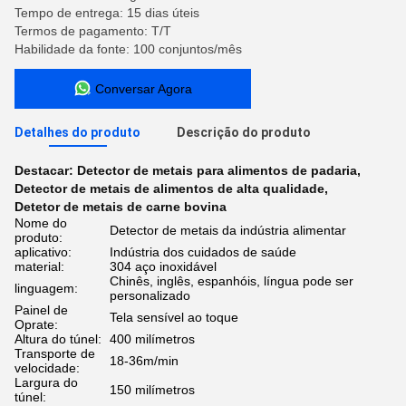
Tempo de entrega: 15 dias úteis
Termos de pagamento: T/T
Habilidade da fonte: 100 conjuntos/mês
Conversar Agora
Detalhes do produto
Descrição do produto
Destacar:
Detector de metais para alimentos de padaria
,
Detector de metais de alimentos de alta qualidade
,
Detetor de metais de carne bovina
Nome do
Detector de metais da indústria alimentar
produto:
aplicativo:
Indústria dos cuidados de saúde
material:
304 aço inoxidável
Chinês, inglês, espanhóis, língua pode ser
linguagem:
personalizado
Painel de
Tela sensível ao toque
Oprate:
Altura do túnel:
400 milímetros
Transporte de
18-36m/min
velocidade:
Largura do
150 milímetros
túnel: