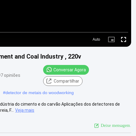
Auto
Picture-
Fullscre
in-
Picture
ment and Coal Industry , 220v
Conversar Agora
7 opiniões
Compartilhar
#
detector de metais do woodworking
dústria do cimento e do carvão Aplicações dos detectores de
ia, F...
Veja mais
Deixe mensagem.