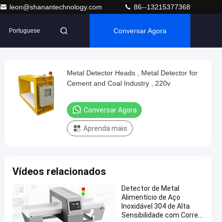
leon@shanantechnology.com
86--13215377368
Conversar Agora
Portuguese
Metal Detector Heads , Metal Detector for
Cement and Coal Industry , 220v
Conversar Agora
Aprenda mais
Vídeos relacionados
Detector de Metal
Alimentício de Aço
Inoxidável 304 de Alta
Sensibilidade com Correia