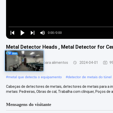
Loaded
:
0%
0:00
/
0:00
Play
Play
Play
Mute
Current
Duration
next
next
Metal Detector Heads , Metal Detector for Ce
Time
Detector de metais para alimentos
2024-04-01
99
#
metal que detecta o equipamento
#
detector de metais do túnel
Cabeças de detectores de metais, detectores de metais para a in
metais: Pedreiras, Obras de cal, Trabalha com clínquer, Poços de are
Mensagens do visitante