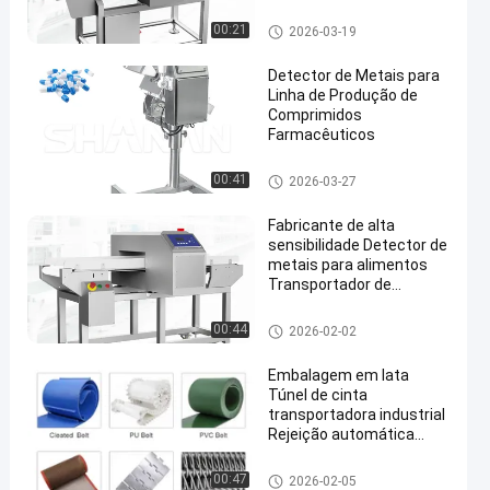
de Parada Automática
para Sistemas de Esteira
Detector de metais para alime
00:21
2026-03-19
Transportadora
ntos
Detector de Metais para
Linha de Produção de
Comprimidos
Farmacêuticos
en
Detector de metais para alime
00:41
2026-03-27
ntos
Fabricante de alta
sensibilidade Detector de
metais para alimentos
Transportador de
segurança alimentar com
rejeição
Detector de metais para alime
00:44
2026-02-02
ntos
Embalagem em lata
Túnel de cinta
transportadora industrial
Rejeição automática
Detector de metais
Detector de metais para alime
00:47
2026-02-05