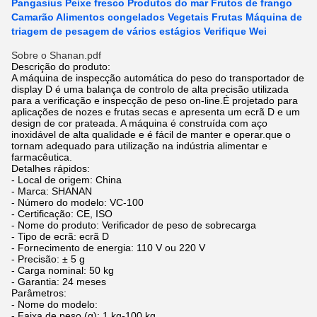
Pangasius Peixe fresco Produtos do mar Frutos de frango
Camarão Alimentos congelados Vegetais Frutas Máquina de
triagem de pesagem de vários estágios Verifique Wei
Sobre o Shanan.pdf
Descrição do produto:
A máquina de inspecção automática do peso do transportador de
display D é uma balança de controlo de alta precisão utilizada
para a verificação e inspecção de peso on-line.É projetado para
aplicações de nozes e frutas secas e apresenta um ecrã D e um
design de cor prateada. A máquina é construída com aço
inoxidável de alta qualidade e é fácil de manter e operar.que o
tornam adequado para utilização na indústria alimentar e
farmacêutica.
Detalhes rápidos:
- Local de origem: China
- Marca: SHANAN
- Número do modelo: VC-100
- Certificação: CE, ISO
- Nome do produto: Verificador de peso de sobrecarga
- Tipo de ecrã: ecrã D
- Fornecimento de energia: 110 V ou 220 V
- Precisão: ± 5 g
- Carga nominal: 50 kg
- Garantia: 24 meses
Parâmetros:
- Nome do modelo:
- Faixa de peso (g): 1 kg-100 kg