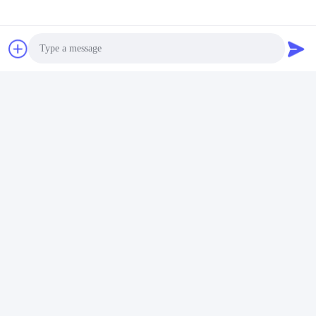
Contatos:
Miss. Rita Zhang
Telefone:
86--13215377368
Fax:
86-769-23611800
Photo
Video Call
Conversar Agora
Audio Call
Envie-nos