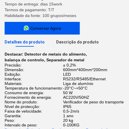
Tempo de entrega: dias 15work
Termos de pagamento: T/T
Habilidade da fonte: 100 grupos/meses
Conversar Agora
Detalhes do produto
Descrição do produto
Destacar:
Detector de metais do alimento
,
balança de controlo
,
Separador de metal
Precisão:
± 0,2%
Dimensão:
600mm*400mm*200mm
Exibição:
LED
Interface:
RS232/RS485/Ethernet
Materiais:
Liga de alumínio
Temperatura de funcionamento:
-20°C~+50°C
Consumo de energia:
50 W
Fornecimento de energia:
AC220V/50HZ
Nome do produto:
Verificador de peso do transporte
Nível de protecção:
IP65
Faixa de velocidade:
0,5-2m/s
Garantia:
1 ano
Peso:
20 kg
Intervalo de peso:
0-100KG