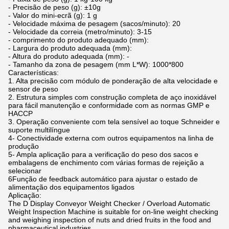
- Precisão de peso (g): ±10g
- Valor do mini-ecrã (g): 1 g
- Velocidade máxima de pesagem (sacos/minuto): 20
- Velocidade da correia (metro/minuto): 3-15
- comprimento do produto adequado (mm):
- Largura do produto adequada (mm):
- Altura do produto adequada (mm): -
- Tamanho da zona de pesagem (mm L*W): 1000*800
Características:
1. Alta precisão com módulo de ponderação de alta velocidade e
sensor de peso
2. Estrutura simples com construção completa de aço inoxidável
para fácil manutenção e conformidade com as normas GMP e
HACCP
3. Operação conveniente com tela sensível ao toque Schneider e
suporte multilíngue
4- Conectividade externa com outros equipamentos na linha de
produção
5- Ampla aplicação para a verificação do peso dos sacos e
embalagens de enchimento com várias formas de rejeição a
selecionar
6Função de feedback automático para ajustar o estado de
alimentação dos equipamentos ligados
Aplicação:
The D Display Conveyor Weight Checker / Overload Automatic
Weight Inspection Machine is suitable for on-line weight checking
and weighing inspection of nuts and dried fruits in the food and
pharmaceutical industries.