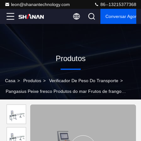
leon@shanantechnology.com
86--13215377368
Conversar Agora
Produtos
Casa
>
Produtos
>
Verificador De Peso Do Transporte
>
Pangasius Peixe fresco Produtos do mar Frutos de frango
Camarão Alimentos congelados Vegetais Frutas Máquina de
triagem de pesagem de vários estágios Verifique Wei