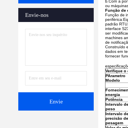
b.Com a por
ou máquinas 
Função de
Envie-nos
Função de in
periférica:
padrão RTU, 
interface S2
ser modifica
machines and
de notificaçã
Construído e
dados em te
fornecer fun
especificaçõ
Verifique o
P
Arametro
Modelo
Fornecimen
energia
Potência
Envie
Intervalo d
peso
Intervalo d
precisão d
pesagem
Valor da min