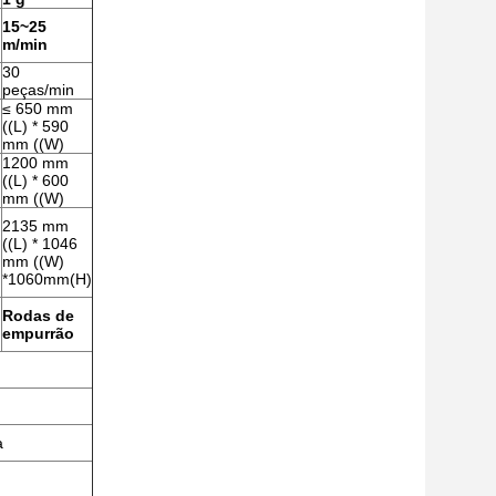
15~25
n
m/min
30
peças/min
≤ 650 mm
((L) * 590
mm ((W)
1200 mm
((L) * 600
mm ((W)
2135 mm
((L) * 1046
mm ((W)
)
*1060mm(H)
Rodas de
empurrão
a