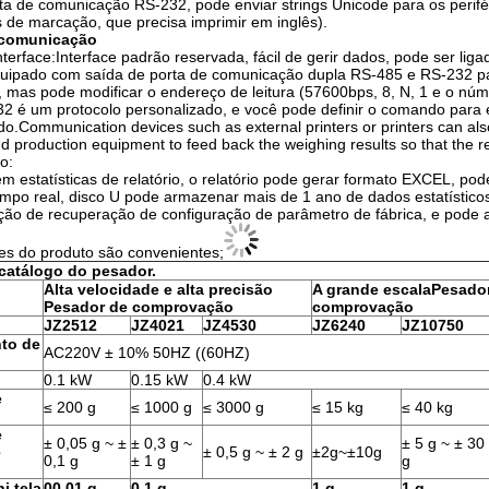
ta de comunicação RS-232, pode enviar strings Unicode para os perif
de marcação, que precisa imprimir em inglês).
 comunicação
terface:Interface padrão reservada, fácil de gerir dados, pode ser lig
Equipado com saída de porta de comunicação dupla RS-485 e RS-232 p
mas pode modificar o endereço de leitura (57600bps, 8, N, 1 e o núm
32 é um protocolo personalizado, e você pode definir o comando para
do.Communication devices such as external printers or printers can als
 production equipment to feed back the weighing results so that the 
o:
m estatísticas de relatório, o relatório pode gerar formato EXCEL, p
mpo real, disco U pode armazenar mais de 1 ano de dados estatístico
ção de recuperação de configuração de parâmetro de fábrica, e pode a
es do produto são convenientes;
 catálogo do pesador.
Alta velocidade e alta precisão
A grande escala
Pesado
Pesador de comprovação
comprovação
JZ2512
JZ4021
JZ4530
JZ6240
JZ10750
to de
AC220V ± 10% 50HZ ((60HZ)
0.1 kW
0.15 kW
0.4 kW
e
≤ 200 g
≤ 1000 g
≤ 3000 g
≤ 15 kg
≤ 40 kg
e
± 0,05 g ~ ±
± 0,3 g ~
± 5 g ~ ± 30
e
± 0,5 g ~ ± 2 g
±2g~±10g
0,1 g
± 1 g
g
i tela
00,01 g
0.1 g
1 g
1 g