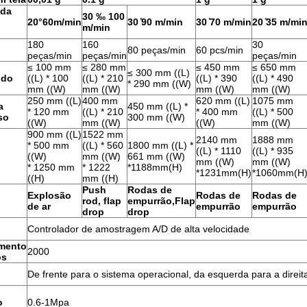
 da
30 ‰ 100
20°60m/min
30 ̊90 m/min
30 ̊70 m/min
20 ̊35 m/mi
m/min
180
160
30
80 peças/min
60 pcs/min
peças/min
peças/min
peças/min
≤ 100 mm
≤ 280 mm
≤ 450 mm
≤ 650 mm
≤ 300 mm ((L)
 do
((L) * 100
((L) * 210
((L) * 390
((L) * 490
* 290 mm ((W)
mm ((W)
mm ((W)
mm ((W)
mm ((W)
250 mm ((L)
400 mm
620 mm ((L)
1075 mm
a
450 mm ((L) *
* 120 mm
((L) * 210
* 400 mm
((L) * 500
so
300 mm ((W)
((W)
mm ((W)
((W)
mm ((W)
900 mm ((L)
1522 mm
2140 mm
1888 mm
* 500 mm
((L) * 560
1800 mm ((L) *
((L) * 1110
((L) * 935
((W)
mm ((W)
661 mm ((W)
mm ((W)
mm ((W)
* 1250 mm
* 1222
*1188mm(H)
*1231mm(H)
*1060mm(H
((H)
mm ((H)
Push
Rodas de
Explosão
Rodas de
Rodas de
rod, flap
empurrão
,
Flap
de ar
empurrão
empurrão
drop
drop
Controlador de amostragem A/D de alta velocidade
mento
2000
os
De frente para o sistema operacional, da esquerda para a direit
o
0.6-1Mpa