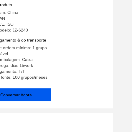
produto
gem: China
NAN
 CE, ISO
delo: JZ-6240
gamento & do transporte
e ordem mínima: 1 grupo
ável
embalagem: Caixa
rega: dias 15work
gamento: T/T
 fonte: 100 grupos/meses
Conversar Agora