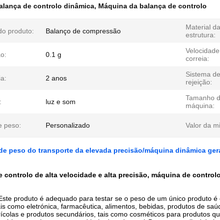
alança de controlo dinâmica
,
Máquina da balança de controlo
Material d
o produto:
Balanço de compressão
estrutura:
Velocidade
o:
0.1 g
correia:
Sistema d
a:
2 anos
rejeição:
Tamanho 
:
luz e som
máquina:
e peso:
Personalizado
Valor da mi
 de peso do transporte da elevada precisão/máquina dinâmica gera
 controlo de alta velocidade e alta precisão, máquina de contro
 Este produto é adequado para testar se o peso de um único produto é 
tais como eletrónica, farmacêutica, alimentos, bebidas, produtos de saú
ícolas e produtos secundários, tais como cosméticos para produtos quí