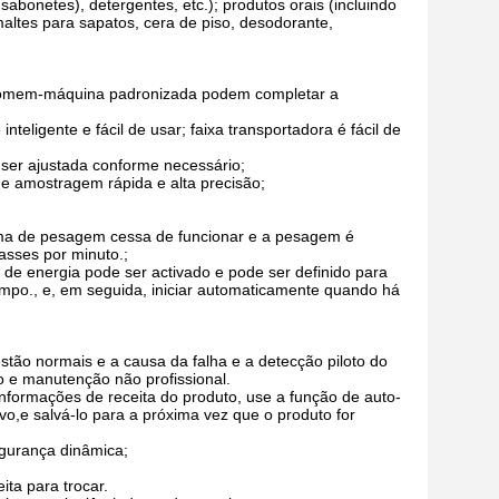
sabonetes), detergentes, etc.); produtos orais (incluindo
maltes para sapatos, cera de piso, desodorante,
ce homem-máquina padronizada podem completar a
eligente e fácil de usar; faixa transportadora é fácil de
 ser ajustada conforme necessário;
 de amostragem rápida e alta precisão;
rma de pesagem cessa de funcionar e a pesagem é
sses por minuto.;
 energia pode ser activado e pode ser definido para
mpo., e, em seguida, iniciar automaticamente quando há
 estão normais e a causa da falha e a detecção piloto do
ão e manutenção não profissional.
nformações de receita do produto, use a função de auto-
o,e salvá-lo para a próxima vez que o produto for
gurança dinâmica;
ita para trocar.