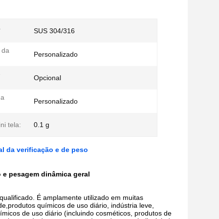
a
SUS 304/316
 da
Personalizado
e
Opcional
da
Personalizado
ni tela:
0.1 g
l da verificação e de peso
lo e pesagem dinâmica geral
qualificado. É amplamente utilizado em muitas
de,produtos químicos de uso diário, indústria leve,
micos de uso diário (incluindo cosméticos, produtos de