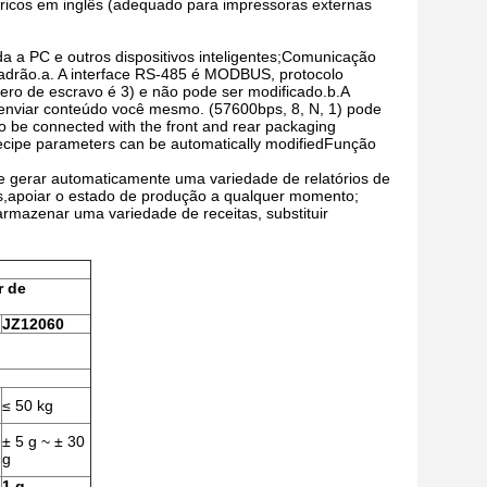
éricos em inglês (adequado para impressoras externas
ada a PC e outros dispositivos inteligentes;Comunicação
adrão.a. A interface RS-485 é MODBUS, protocolo
ero de escravo é 3) e não pode ser modificado.b.A
 enviar conteúdo você mesmo. (57600bps, 8, N, 1) pode
o be connected with the front and rear packaging
recipe parameters can be automatically modifiedFunção
ode gerar automaticamente uma variedade de relatórios de
s,apoiar o estado de produção a qualquer momento;
rmazenar uma variedade de receitas, substituir
r de
JZ12060
≤ 50 kg
± 5 g ~ ± 30
g
1 g