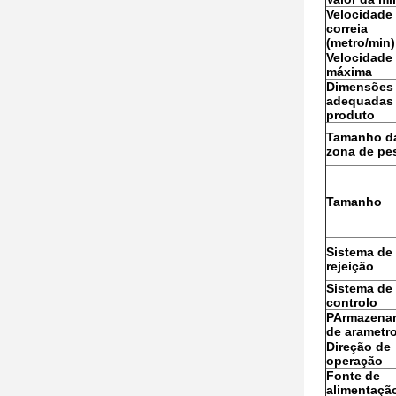
Velocidade
correia
(metro/min)
Velocidade
máxima
Dimensões
adequadas
produto
Tamanho d
zona de pe
Tamanho
Sistema de
rejeição
Sistema de
controlo
P
Armazena
de arametr
Direção de
operação
Fonte de
alimentaçã