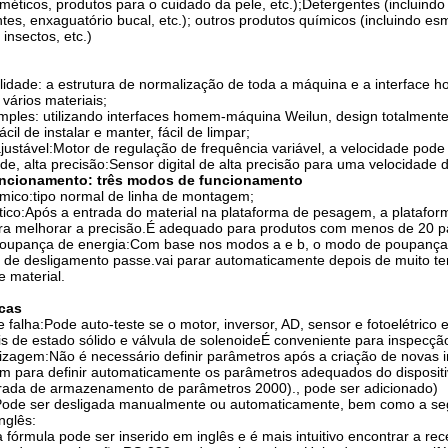
méticos, produtos para o cuidado da pele, etc.);Detergentes (incluindo 
tes, enxaguatório bucal, etc.); outros produtos químicos (incluindo es
insectos, etc.)
tilidade: a estrutura de normalização de toda a máquina e a interfa
vários materiais;
ples: utilizando interfaces homem-máquina Weilun, design totalmente int
cil de instalar e manter, fácil de limpar;
justável:Motor de regulação de frequência variável, a velocidade pode
ade, alta precisão:Sensor digital de alta precisão para uma velocidade
ncionamento: três modos de funcionamento
mico:tipo normal de linha de montagem;
tico:Após a entrada do material na plataforma de pesagem, a platafo
ara melhorar a precisão.É adequado para produtos com menos de 20 pa
oupança de energia:Com base nos modos a e b, o modo de poupança de
 de desligamento passe.vai parar automaticamente depois de muito te
 material.
icas
e falha:Pode auto-teste se o motor, inversor, AD, sensor e fotoelétrico
ais de estado sólido e válvula de solenoideÉ conveniente para inspecç
zagem:Não é necessário definir parâmetros após a criação de novas i
 para definir automaticamente os parâmetros adequados do dispositiv
trada de armazenamento de parâmetros 2000)., pode ser adicionado)
ode ser desligada manualmente ou automaticamente, bem como a se
nglês:
fórmula pode ser inserido em inglês e é mais intuitivo encontrar a rece