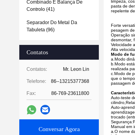
limpeza, cos
Combinado E Balança De
pasta de den
Controlo
(41)
repelente de 
Separador Do Metal Da
Forte versa
Tabuleta
(96)
pesagem de 
Operação sim
desmontar, fá
Velocidade a
Alta velocid
Contatos
Modo de fu
a.Modo dinâ
b.Modo está
realizada p
Contatos:
Mr. Leon Lin
c.Modo de p
que o tempo
Telefone:
86--13215377368
passagem de
Característ
Fax:
86-769-23611800
Auto-teste d
cilindro,Rel
Auto-aprendi
aprendizagem
trocado (en
Segurança:P
Manual em i
Conversar Agora
a.O nome da 