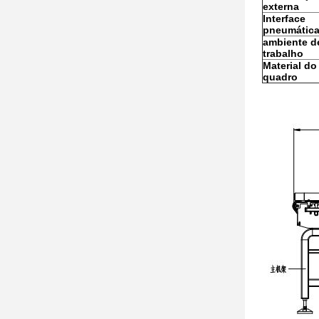
externa
Interface
pneumátic
ambiente d
trabalho
Material do
quadro