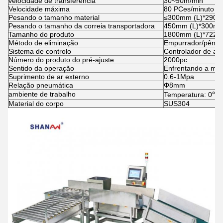
velocidade de transferência
30~90m/min
Velocidade máxima
80 PCes/minuto
Pesando o tamanho material
≤300mm (L)*290m
Pesando o tamanho da correia transportadora
450mm (L)*300mm
Tamanho do produto
1800mm (L)*722m
Método de eliminação
Empurrador/pêndu
Sistema de controlo
Controlador de amo
Número do produto do pré-ajuste
2000pc
Sentido da operação
Enfrentando a máq
Suprimento de ar externo
0.6-1Mpa
Relação pneumática
Φ8mm
ambiente de trabalho
Temperatura: 0℃
Material do corpo
SUS304