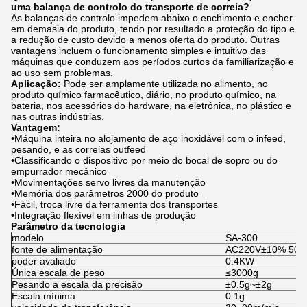
uma balança de controlo do transporte de correia?
As balanças de controlo impedem abaixo o enchimento e encher
em demasia do produto, tendo por resultado a proteção do tipo e
a redução de custo devido a menos oferta do produto. Outras
vantagens incluem o funcionamento simples e intuitivo das
máquinas que conduzem aos períodos curtos da familiarização e
ao uso sem problemas.
Aplicação:
Pode ser amplamente utilizada no alimento, no
produto químico farmacêutico, diário, no produto químico, na
bateria, nos acessórios do hardware, na eletrônica, no plástico e
nas outras indústrias.
Vantagem:
•Máquina inteira no alojamento de aço inoxidável com o infeed,
pesando, e as correias outfeed
•Classificando o dispositivo por meio do bocal de sopro ou do
empurrador mecânico
•Movimentações servo livres da manutenção
•Memória dos parâmetros 2000 do produto
•Fácil, troca livre da ferramenta dos transportes
•Integração flexível em linhas de produção
Parâmetro da tecnologia
modelo
SA-300
fonte de alimentação
AC220V±10% 50H
poder avaliado
0.4KW
Única escala de peso
≤3000g
Pesando a escala da precisão
±0.5g~±2g
Escala mínima
0.1g