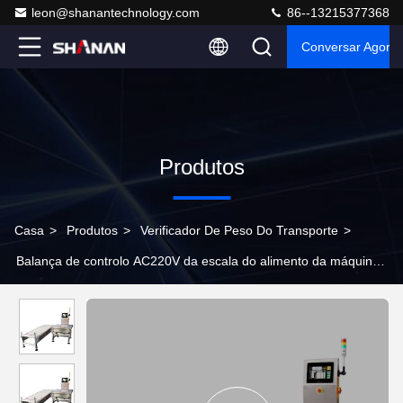
leon@shanantechnology.com
86--13215377368
Conversar Agora
Produtos
Casa
>
Produtos
>
Verificador De Peso Do Transporte
>
Balança de controlo AC220V da escala do alimento da máquina
de peso de Digitas do tela táctil