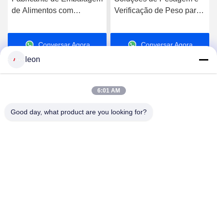
de Alimentos com
Verificação de Peso para
Balança de Pesagem
Todas as Indústrias -
Automática e Verificadora
Balanças Verificadoras e
Conversar Agora
Conversar Agora
Transportadoras
leon
6:01 AM
Good day, what product are you looking for?
GUANGDONG SHANAN TECHNOLOGY
CO.,LTD
leon@shanantechnology.com
86--13215377368
2/F, Bldg. 1, fileira 1, Shijing Ind. Zona, Sangyuan, St. de
Dongcheng, Dongguan, Guangdong, China (continente)